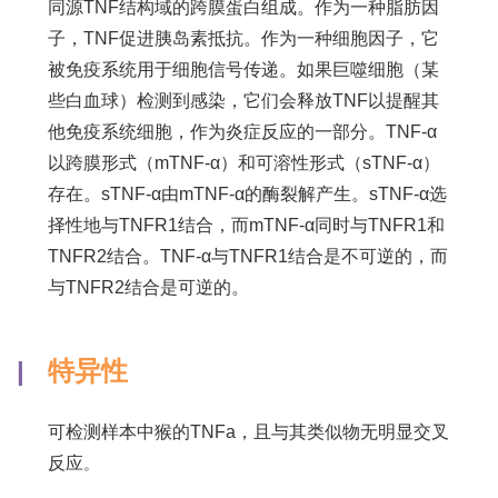
同源TNF结构域的跨膜蛋白组成。作为一种脂肪因
子，TNF促进胰岛素抵抗。作为一种细胞因子，它
被免疫系统用于细胞信号传递。如果巨噬细胞（某
些白血球）检测到感染，它们会释放TNF以提醒其
他免疫系统细胞，作为炎症反应的一部分。TNF-α
以跨膜形式（mTNF-α）和可溶性形式（sTNF-α）
存在。sTNF-α由mTNF-α的酶裂解产生。sTNF-α选
择性地与TNFR1结合，而mTNF-α同时与TNFR1和
TNFR2结合。TNF-α与TNFR1结合是不可逆的，而
与TNFR2结合是可逆的。
|
特异性
可检测样本中猴的TNFa，且与其类似物无明显交叉
反应
。