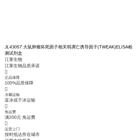
JL43057
大鼠肿瘤坏死因子相关弱凋亡诱导因子(TWEAK)ELISA检
J
测试剂盒
江
江莱生物
江莱生物品质承诺
正品保障
100%品质保障
冷藏运输
蓝冰或干冰运输
免运费
满200元 免运费
运货上门
按时抵达所在城市