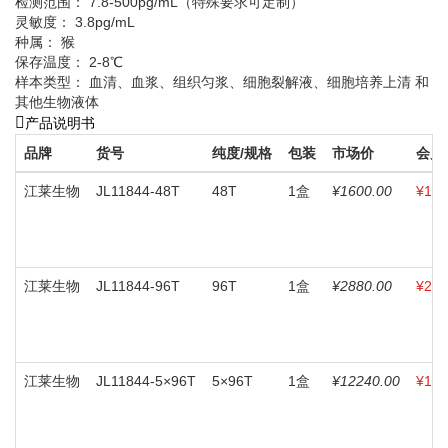
检测范围： 7.8-500pg/mL（特殊要求可定制）
灵敏度： 3.8pg/mL
种属： 猴
保存温度： 2-8℃
样本类型： 血清、血浆、组织匀浆、细胞裂解液、细胞培养上清 和
其他生物液体
产品说明书
品牌
货号
纯度/规格
包装
市场价
会员
江莱生物
JL11844-48T
48T
1盒
¥1600.00
¥160
江莱生物
JL11844-96T
96T
1盒
¥2880.00
¥288
江莱生物
JL11844-5×96T
5×96T
1盒
¥12240.00
¥122