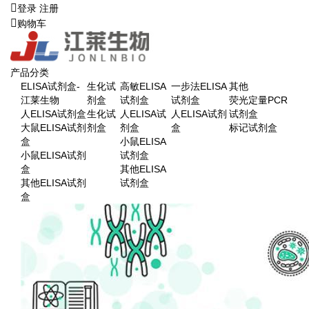
登录
注册
购物车
产品分类
ELISA试剂盒-
生化试
高敏ELISA
一步法ELISA
其他
江莱生物
剂盒
试剂盒
试剂盒
荧光定量PCR
人ELISA试剂盒
生化试
人ELISA试
人ELISA试剂
试剂盒
大鼠ELISA试剂
剂盒
剂盒
盒
标记试剂盒
盒
小鼠ELISA
小鼠ELISA试剂
试剂盒
盒
其他ELISA
其他ELISA试剂
试剂盒
盒