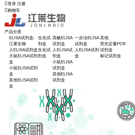
登录
注册
购物车
产品分类
ELISA试剂盒-
生化试
高敏ELISA
一步法ELISA
其他
江莱生物
剂盒
试剂盒
试剂盒
荧光定量PCR
人ELISA试剂盒
生化试
人ELISA试
人ELISA试剂
试剂盒
大鼠ELISA试剂
剂盒
剂盒
盒
标记试剂盒
盒
小鼠ELISA
小鼠ELISA试剂
试剂盒
盒
其他ELISA
其他ELISA试剂
试剂盒
盒