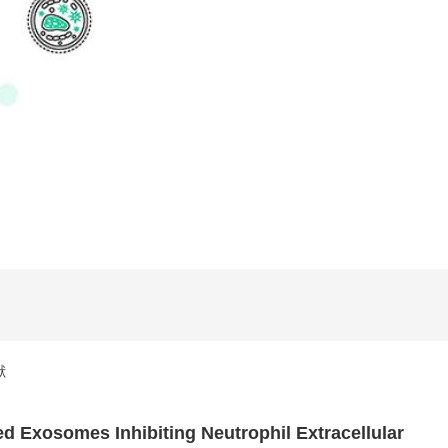
献
osomes Inhibiting Neutrophil Extracellular