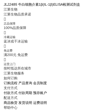
JL22485
牛白细胞介素1β(IL-1β)ELISA检测试剂盒
J
江莱生物
江
江莱生物品质承诺
正品保障
100%品质保障
冷藏运输
蓝冰或干冰运输
免运费
满200元 免运费
运货上门
按时抵达所在城市
江莱生物服务
如何订购
订购流程
产品查询
会员制度
支付方式
付款方式
付款周期
预存账户
配送方式
商品验货
发货说明
运费说明
帮助中心