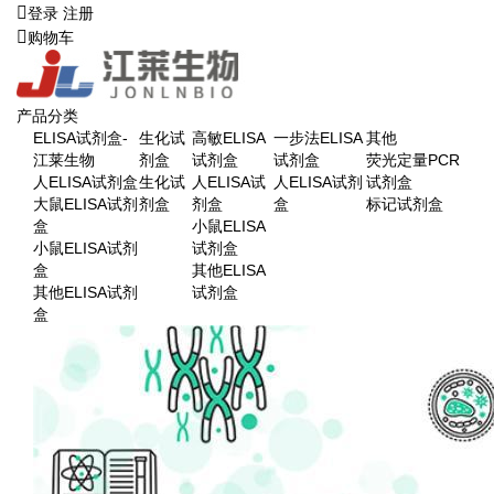
登录
注册
购物车
产品分类
ELISA试剂盒-
生化试
高敏ELISA
一步法ELISA
其他
江莱生物
剂盒
试剂盒
试剂盒
荧光定量PCR
人ELISA试剂盒
生化试
人ELISA试
人ELISA试剂
试剂盒
大鼠ELISA试剂
剂盒
剂盒
盒
标记试剂盒
盒
小鼠ELISA
小鼠ELISA试剂
试剂盒
盒
其他ELISA
其他ELISA试剂
试剂盒
盒