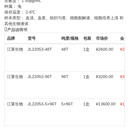
灵敏度： 1.55pg/mL
种属： 兔
保存温度： 2-8℃
样本类型： 血清、血浆、组织匀浆、细胞裂解液、细胞培养上清 和
其他生物液体
产品说明书
品牌
货号
纯度/规格
包装
市场价
会员
江莱生物
JL22053-48T
48T
1盒
¥2600.00
¥260
江莱生物
JL22053-96T
96T
1盒
¥3200.00
¥320
江莱生物
JL22053-5×96T
5×96T
1盒
¥13600.00
¥136