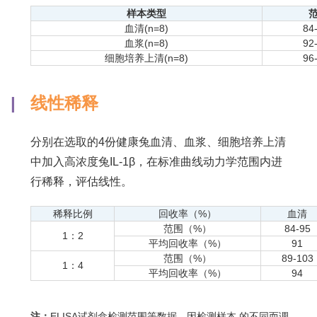
样本类型
血清(n=8)
84
血浆(n=8)
92
细胞培养上清(n=8)
96
|
线性稀释
分别在选取的4份健康兔血清、血浆、细胞培养上清
中加入高浓度兔IL-1β，在标准曲线动力学范围内进
行稀释，评估线性。
稀释比例
回收率（%）
血清
范围（%）
84-95
1：2
平均回收率（%）
91
范围（%）
89-103
1：4
平均回收率（%）
94
注：
ELISA试剂盒检测范围等数据，因检测样本 的不同而调