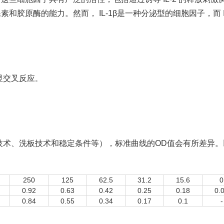
和胶原酶的能力。然而， IL-1β是一种分泌型的细胞因子，而 
显交叉反应
。
技术、洗板技术和稳定条件等），标准曲线的OD值会有所差异
250
125
62.5
31.2
15.6
0
0.92
0.63
0.42
0.25
0.18
0.
0.84
0.55
0.34
0.17
0.1
-