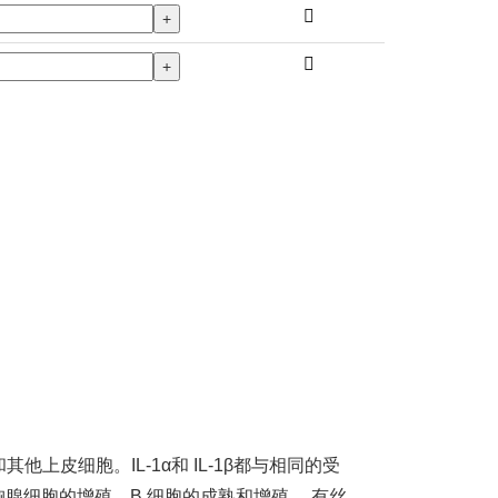
+
+
上皮细胞。IL-1α和 IL-1β都与相同的受
胸腺细胞的增殖，B 细胞的成熟和增殖， 有丝