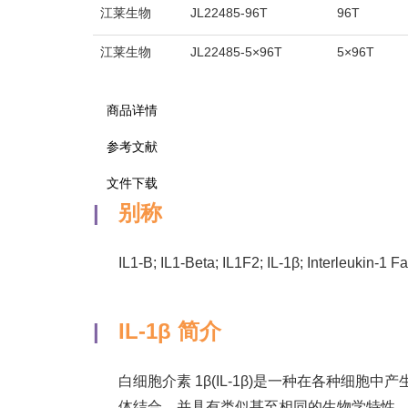
江莱生物
JL22485-96T
96T
江莱生物
JL22485-5×96T
5×96T
商品详情
参考文献
文件下载
|
别称
IL1-B; IL1-Beta; IL1F2; IL-1β; Interleukin-1 
|
IL-1β 简介
白细胞介素 1β(IL-1β)是一种在各种细胞
体结合，并具有类似甚至相同的生物学特性。这